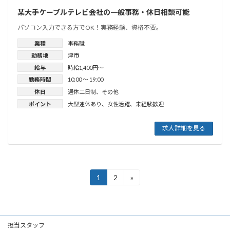
某大手ケーブルテレビ会社の一般事務・休日相談可能
パソコン入力できる方でOK！実務経験、資格不要。
業種
事務職
勤務地
津市
給与
時給1,400円〜
勤務時間
10:00 〜 19:00
休日
週休二日制
、
その他
ポイント
大型連休あり
、
女性活躍
、
未経験歓迎
求人詳細を見る
投
1
2
»
固
固
定
定
稿
ペ
ペ
ー
ー
の
ジ
ジ
担当スタッフ
ペ