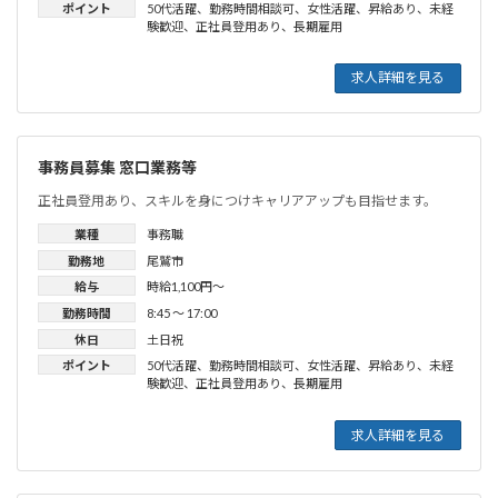
ポイント
50代活躍
、
勤務時間相談可
、
女性活躍
、
昇給あり
、
未経
験歓迎
、
正社員登用あり
、
長期雇用
求人詳細を見る
事務員募集 窓口業務等
正社員登用あり、スキルを身につけキャリアアップも目指せます。
業種
事務職
勤務地
尾鷲市
給与
時給1,100円〜
勤務時間
8:45 〜 17:00
休日
土日祝
ポイント
50代活躍
、
勤務時間相談可
、
女性活躍
、
昇給あり
、
未経
験歓迎
、
正社員登用あり
、
長期雇用
求人詳細を見る