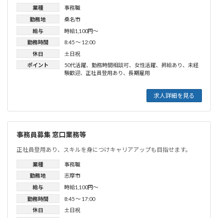
業種
事務職
勤務地
桑名市
給与
時給1,100円〜
勤務時間
8:45 〜 12:00
休日
土日祝
ポイント
50代活躍
、
勤務時間相談可
、
女性活躍
、
昇給あり
、
未経
験歓迎
、
正社員登用あり
、
長期雇用
求人詳細を見る
事務員募集 窓口業務等
正社員登用あり、スキルを身につけキャリアアップも目指せます。
業種
事務職
勤務地
志摩市
給与
時給1,100円〜
勤務時間
8:45 〜 17:00
休日
土日祝