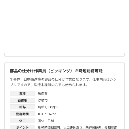
勤務地
伊勢市
給与
時給1,350円〜
勤務時間
8:00 〜 17:00
休日
土日祝
、
週休二日制
ポイント
大型連休あり
、
昇給あり
、
未経験歓迎
、
残業少なめ
、
長
期雇用
、
髪色自由
求人詳細を見る
部品の仕分け作業員（ピッキング）※時短勤務可能
半導体、自動搬送機の部品の仕分け作業になります。仕事内容はシン
プルですので、製造未経験の方でも始められます。
業種
製造業
勤務地
伊勢市
給与
時給1,300円〜
勤務時間
8:00 〜 16:55
休日
週休二日制
ポイント
勤務時間相談可
、
大型連休あり
、
未経験歓迎
、
長期雇用