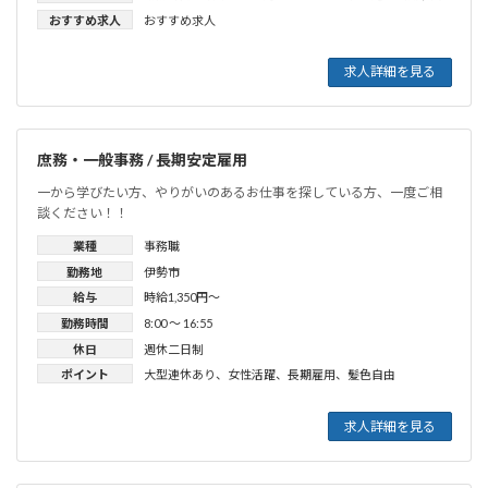
おすすめ求人
おすすめ求人
求人詳細を見る
庶務・一般事務 / 長期安定雇用
一から学びたい方、やりがいのあるお仕事を探している方、一度ご相
談ください！！
業種
事務職
勤務地
伊勢市
給与
時給1,350円〜
勤務時間
8:00 〜 16:55
休日
週休二日制
ポイント
大型連休あり
、
女性活躍
、
長期雇用
、
髪色自由
求人詳細を見る