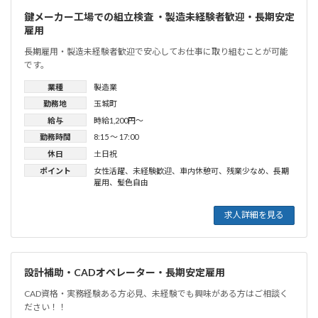
鍵メーカー工場での組立検査 ・製造未経験者歓迎・長期安定
雇用
長期雇用・製造未経験者歓迎で安心してお仕事に取り組むことが可能
です。
業種
製造業
勤務地
玉城町
給与
時給1,200円〜
勤務時間
8:15 〜 17:00
休日
土日祝
ポイント
女性活躍
、
未経験歓迎
、
車内休憩可
、
残業少なめ
、
長期
雇用
、
髪色自由
求人詳細を見る
設計補助・CADオペレーター・長期安定雇用
CAD資格・実務経験ある方必見、未経験でも興味がある方はご相談く
ださい！！