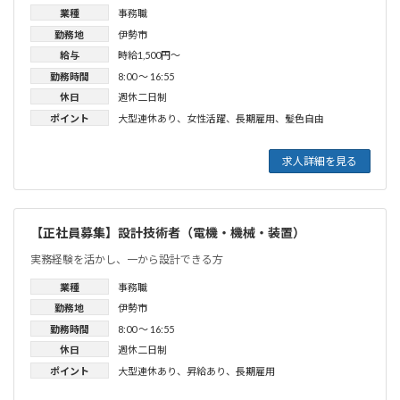
業種
事務職
勤務地
伊勢市
給与
時給1,500円〜
勤務時間
8:00 〜 16:55
休日
週休二日制
ポイント
大型連休あり
、
女性活躍
、
長期雇用
、
髪色自由
求人詳細を見る
【正社員募集】設計技術者（電機・機械・装置）
実務経験を活かし、一から設計できる方
業種
事務職
勤務地
伊勢市
勤務時間
8:00 〜 16:55
休日
週休二日制
ポイント
大型連休あり
、
昇給あり
、
長期雇用