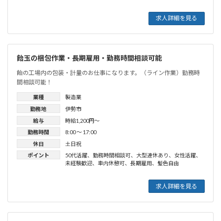
求人詳細を見る
飴玉の梱包作業・長期雇用・勤務時間相談可能
飴の工場内の包装・計量のお仕事になります。（ライン作業）勤務時
間相談可能！
業種
製造業
勤務地
伊勢市
給与
時給1,200円〜
勤務時間
8:00 〜 17:00
休日
土日祝
ポイント
50代活躍
、
勤務時間相談可
、
大型連休あり
、
女性活躍
、
未経験歓迎
、
車内休憩可
、
長期雇用
、
髪色自由
求人詳細を見る