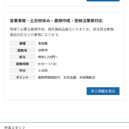
営業事務・土日祝休み・書類作成・受発注業務対応
現場で必要な書類作成、請求書納品書などのまとめ、受注発注業務、
電話対応などの業務になります。
業種
事務職
勤務地
伊勢市
給与
時給1,200円〜
勤務時間
8:00 〜 17:00
休日
土日祝
ポイント
勤務時間相談可
、
女性活躍
、
未経験歓迎
求人詳細を見る
担当スタッフ