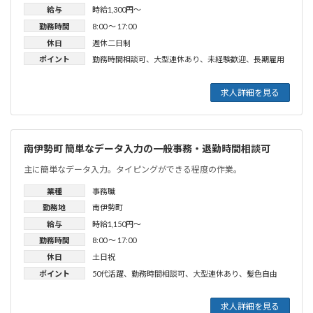
給与
時給1,300円〜
勤務時間
8:00 〜 17:00
休日
週休二日制
ポイント
勤務時間相談可
、
大型連休あり
、
未経験歓迎
、
長期雇用
求人詳細を見る
南伊勢町 簡単なデータ入力の一般事務・退勤時間相談可
主に簡単なデータ入力。タイピングができる程度の作業。
業種
事務職
勤務地
南伊勢町
給与
時給1,150円〜
勤務時間
8:00 〜 17:00
休日
土日祝
ポイント
50代活躍
、
勤務時間相談可
、
大型連休あり
、
髪色自由
求人詳細を見る