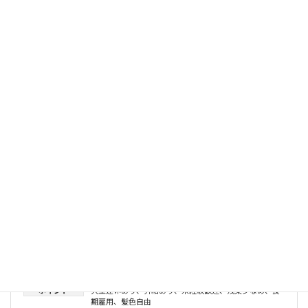
給与
時給1,300円〜
勤務時間
8:00 〜 17:00
休日
土日祝
ポイント
勤務時間相談可
、
大型連休あり
、
女性活躍
、
未経験歓
迎
、
長期雇用
、
髪色自由
おすすめ求人
おすすめ求人
求人詳細を見る
【長期安定雇用】タイヤの出荷工程作業員
体力に自信のある方必見！！高時給の安定雇用
業種
製造業
勤務地
伊勢市
給与
時給1,350円〜
勤務時間
8:00 〜 17:00
休日
土日祝
、
週休二日制
ポイント
大型連休あり
、
昇給あり
、
未経験歓迎
、
残業少なめ
、
長
期雇用
、
髪色自由